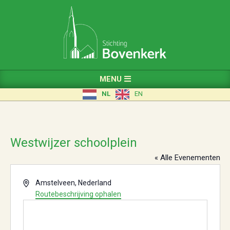
Skip
to
content
Primary
MENU
Navigation
NL
EN
Menu
Westwijzer schoolplein
« Alle Evenementen
Adres
Amstelveen
,
Nederland
Routebeschrijving ophalen