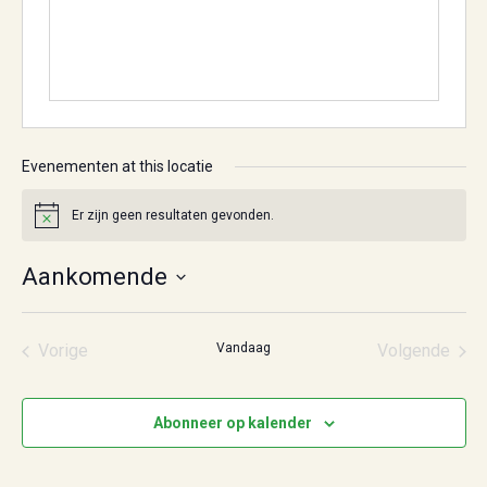
Evenementen at this locatie
Er zijn geen resultaten gevonden.
Bericht
Aankomende
Selecteer
een
datum.
Vorige
Vandaag
Volgende
Evenementen
Eveneme
Abonneer op kalender