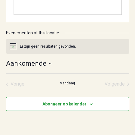
Evenementen at this locatie
Er zijn geen resultaten gevonden.
Bericht
Aankomende
Selecteer
een
datum.
Vorige
Vandaag
Volgende
Evenementen
Eveneme
Abonneer op kalender