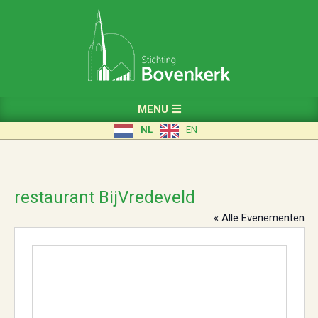
Skip
to
content
Primary
MENU
Navigation
NL
EN
Menu
restaurant BijVredeveld
« Alle Evenementen