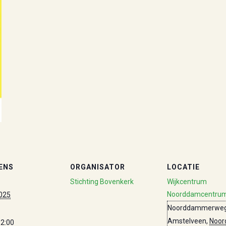
ENS
ORGANISATOR
LOCATIE
Stichting Bovenkerk
Wijkcentrum
Noorddamcentru
025
Noorddammerweg
Amstelveen
,
Noor
12:00