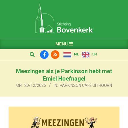
Skip
to
content
Primary
MENU
Navigation
Search
NL
EN
Menu
Meezingen als je Parkinson hebt met
Emiel Hoefnagel
ON:
20/12/2025
IN:
PARKINSON CAFÉ UITHOORN