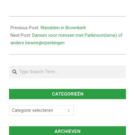
2025-
12-
Previous Post:
Wandelen in Bovenkerk
20
Next Post:
Dansen voor mensen met Parkinson(isme) of
andere beweegbeperkingen
Search
CATEGORIEËN
Categorieën
ARCHIEVEN