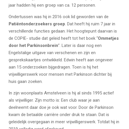
jaar hadden hij een groep van ca. 12 personen.
Ondertussen was hij in 2016 ook lid geworden van de
Patiëntonderzoekers groep
. Dat heeft hij ruim 7 jaar in
verschillende functies gedaan. Het hoogtepunt daarvan is
de COPIE- studie dat geleid heeft tot het boek “
Ommetjes
door het Parkinsonbrein
”. Later is daar nog een
Engelstalige uitgave van verschenen en zijn en
gesprekskaartjes ontwikkeld. Edwin heeft aan ongeveer
aan 15 onderzoeken bijgedragen. Toen is hij het
vrijwilligerswerk voor mensen met Parkinson dichter bij
huis gaan zoeken.
In zijn woonplaats Amstelveen is hij al sinds 1995 actief
als vrijwilliger. Zijn motto is: Een club waar je aan
deelneemt daar doe je ook wat voor. Door de Parkinson
kwam de betaalde carrière onder druk te staan. Dat is
geleidelijk overgegaan in meer vrijwilligerswerk. Totdat hij in
2019 volledig werd afgekeurd.