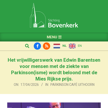
Skip
to
content
Primary
MENU
Navigation
Search
NL
EN
Menu
Het vrijwilligerswerk van Edwin Barentsen
voor mensen met de ziekte van
Parkinson(isme) wordt beloond met de
Mies Rijkse prijs.
ON:
17/04/2026
IN:
PARKINSON CAFÉ UITHOORN