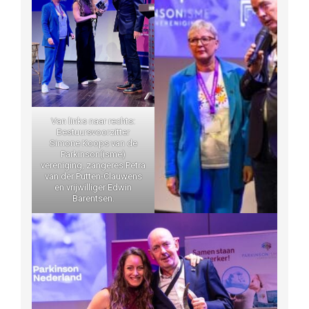
Van links naar rechts:
Bestuursvoorzitter
Simone Koops van de
Parkinson(isme)
vereniging, zangeres Petra
van der Putten-Clauwens
en vrijwilliger Edwin
Barentsen.