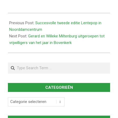
2026-
04-
Previous Post:
Succesvolle tweede editie Lentepop in
17
Noorddamcentrum
Next Post:
Gerard en Willeke Miltenburg uitgeroepen tot
vrijwilligers van het jaar in Bovenkerk
Search
CATEGORIEËN
Categorieën