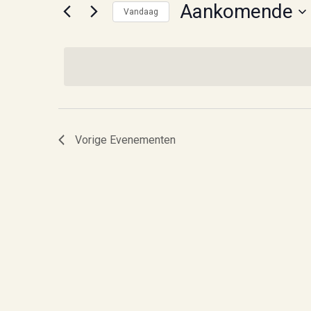
Aankomende
Vandaag
Selecteer
een
datum.
Vorige
Evenementen