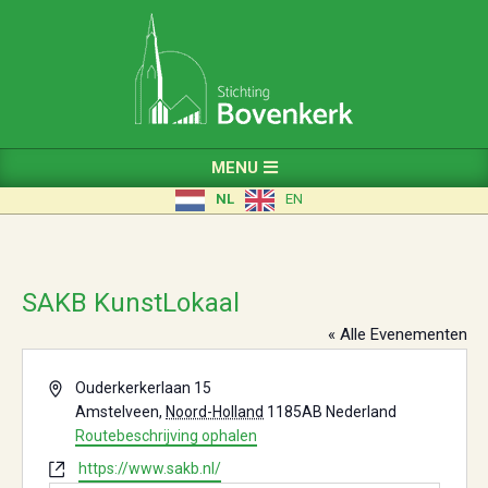
Skip
to
content
Primary
MENU
Navigation
NL
EN
Menu
SAKB KunstLokaal
« Alle Evenementen
Adres
Ouderkerkerlaan 15
Amstelveen
,
Noord-Holland
1185AB
Nederland
Routebeschrijving ophalen
Website
https://www.sakb.nl/