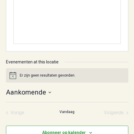
Evenementen at this locatie
Er zijn geen resultaten gevonden.
Bericht
Aankomende
Selecteer
een
datum.
Vorige
Vandaag
Volgende
Evenementen
Eveneme
Abonneer op kalender