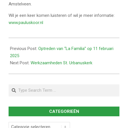
Amstelveen.
Wil je een keer komen luisteren of wil je meer informatie:
www.pauluskoor.nl
2025-
01-
Previous Post:
Optreden van “La Familia” op 11 februari
20
2025
Next Post:
Werkzaamheden St. Urbanuskerk
Search
CATEGORIEËN
Categorieën