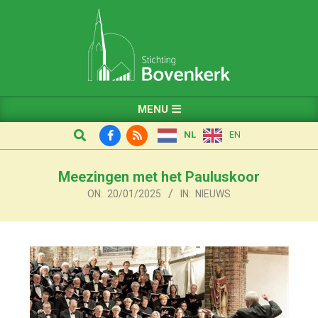
Skip
to
content
Primary
MENU
Navigation
Search
NL
EN
Menu
Meezingen met het Pauluskoor
ON:
20/01/2025
IN:
NIEUWS