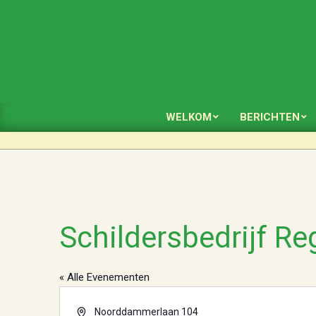
Skip
to
content
WELKOM
BERICHTEN
Schildersbedrijf Re
« Alle Evenementen
Adres
Noorddammerlaan 104