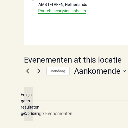
AMSTELVEEN
,
Netherlands
Routebeschrijving ophalen
Evenementen at this locatie
Aankomende
Vandaag
Selecteer
een
datum.
Er zijn
geen
Bericht
resultaten
Vorige
Evenementen
gevonden.