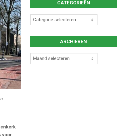
CATEGORIEËN
Categorieën
ARCHIEVEN
Archieven
in
venkerk
k voor