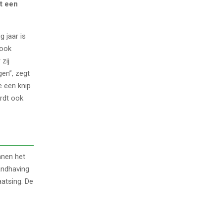
t een
 jaar is
 ook
zij
gen”, zegt
e een knip
ordt ook
nnen het
andhaving
atsing. De