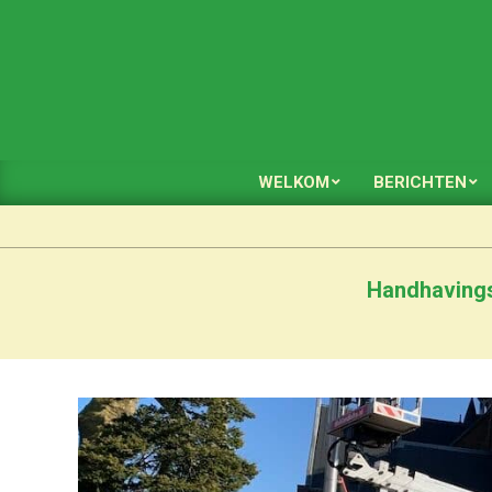
Skip
to
content
WELKOM
BERICHTEN
Handhavings