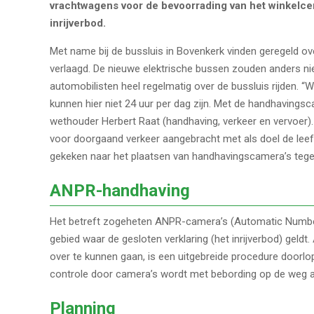
vrachtwagens voor de bevoorrading van het winkelce
inrijverbod.
Met name bij de bussluis in Bovenkerk vinden geregeld ove
verlaagd. De nieuwe elektrische bussen zouden anders nie
automobilisten heel regelmatig over de bussluis rijden. “
kunnen hier niet 24 uur per dag zijn. Met de handhavings
wethouder Herbert Raat (handhaving, verkeer en vervoer). “
voor doorgaand verkeer aangebracht met als doel de leefb
gekeken naar het plaatsen van handhavingscamera’s tege
ANPR-handhaving
Het betreft zogeheten ANPR-camera’s (Automatic Number 
gebied waar de gesloten verklaring (het inrijverbod) gel
over te kunnen gaan, is een uitgebreide procedure doorl
controle door camera’s wordt met bebording op de weg 
Planning