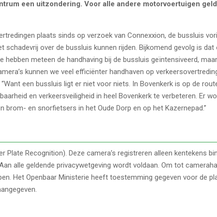
ntrum een uitzondering. Voor alle andere motorvoertuigen geld
rtredingen plaats sinds op verzoek van Connexxion, de bussluis vorig
t schadevrij over de bussluis kunnen rijden. Bijkomend gevolg is dat
We hebben meteen de handhaving bij de bussluis geïntensiveerd, maar 
camera’s kunnen we veel efficiënter handhaven op verkeersovertredin
Want een bussluis ligt er niet voor niets. In Bovenkerk is op de rout
aarheid en verkeersveiligheid in heel Bovenkerk te verbeteren. Er w
n brom- en snorfietsers in het Oude Dorp en op het Kazernepad.”
Plate Recognition). Deze camera’s registreren alleen kentekens bi
dt. Aan alle geldende privacywetgeving wordt voldaan. Om tot camerah
open. Het Openbaar Ministerie heeft toestemming gegeven voor de pla
aangegeven.