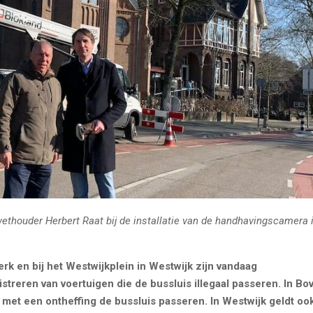
 wethouder Herbert Raat bij de installatie van de handhavingscamera 
k en bij het Westwijkplein in Westwijk zijn vandaag
treren van voertuigen die de bussluis illegaal passeren. In Bo
 met een ontheffing de bussluis passeren. In Westwijk geldt oo