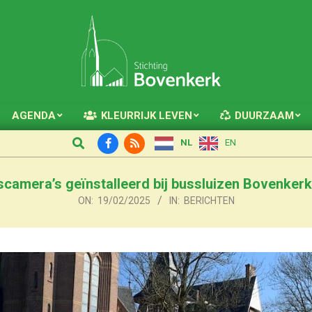
AGENDA
KLEURRIJK LEVEN
DUURZAAM
Primary
Search
Navigation
NL
EN
Menu
camera’s geïnstalleerd bij bussluizen Bovenkerk
ON:
19/02/2025
IN:
BERICHTEN