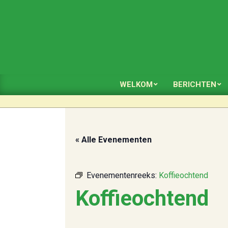
Skip
to
content
WELKOM
BERICHTEN
« Alle Evenementen
Evenementenreeks:
Koffieochtend
Koffieochtend