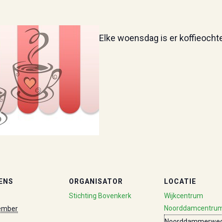
Elke woensdag is er koffieocht
ENS
ORGANISATOR
LOCATIE
Stichting Bovenkerk
Wijkcentrum
Noorddamcentru
ember
Noorddammerweg