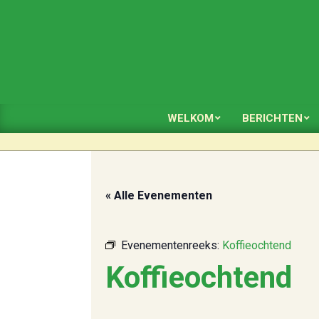
Skip
to
content
WELKOM
BERICHTEN
« Alle Evenementen
Evenementenreeks:
Koffieochtend
Koffieochtend