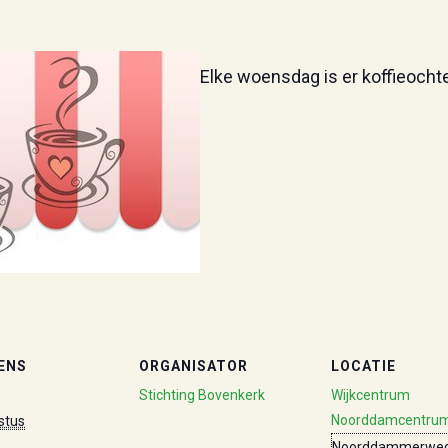
Elke woensdag is er koffieocht
ENS
ORGANISATOR
LOCATIE
Stichting Bovenkerk
Wijkcentrum
Noorddamcentru
stus
Noorddammerweg