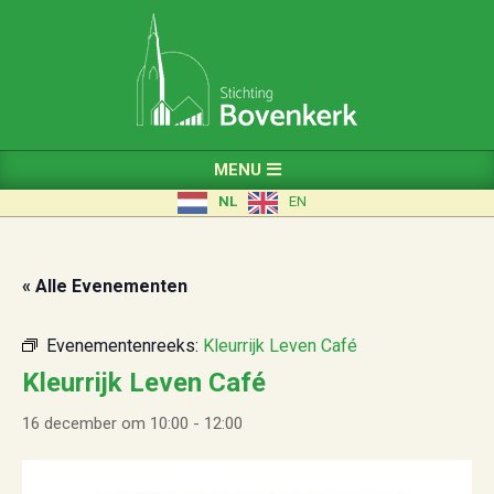
Skip
to
content
Primary
MENU
Navigation
NL
EN
Menu
« Alle Evenementen
Evenementenreeks:
Kleurrijk Leven Café
Kleurrijk Leven Café
16 december om 10:00
-
12:00