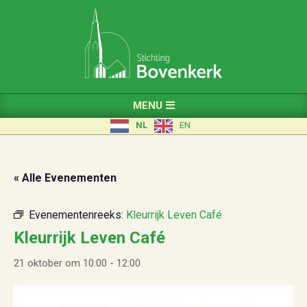
Skip
to
content
Primary
MENU
Navigation
NL
EN
Menu
« Alle Evenementen
Evenementenreeks:
Kleurrijk Leven Café
Kleurrijk Leven Café
21 oktober om 10:00
-
12:00