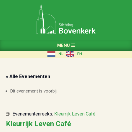
Skip
to
content
Primary
MENU
Navigation
NL
EN
Menu
« Alle Evenementen
Dit evenement is voorbij.
Evenementenreeks:
Kleurrijk Leven Café
Kleurrijk Leven Café