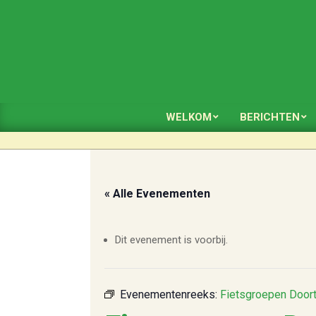
Skip
to
content
WELKOM
BERICHTEN
« Alle Evenementen
Dit evenement is voorbij.
Evenementenreeks:
Fietsgroepen Door