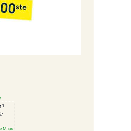
m
 1
d-
le Maps