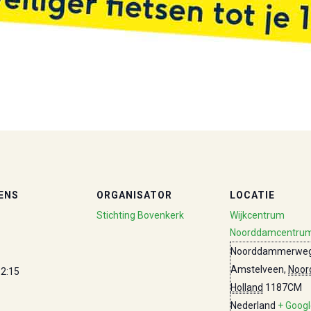
ENS
ORGANISATOR
LOCATIE
Stichting Bovenkerk
Wijkcentrum
Noorddamcentru
Noorddammerweg
Amstelveen
,
Noor
12:15
Holland
1187CM
Nederland
+ Goog