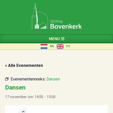
Skip
to
content
Primary
MENU
Navigation
NL
EN
Menu
« Alle Evenementen
Evenementenreeks:
Dansen
Dansen
17 november om 14:00
-
15:00