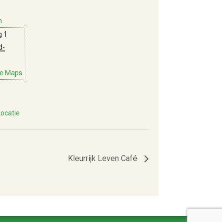
m
 1
d-
le Maps
Locatie
Kleurrijk Leven Café