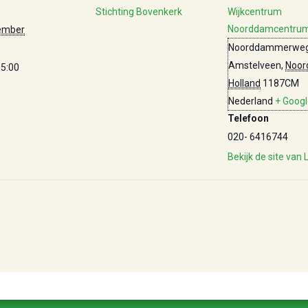
Stichting Bovenkerk
Wijkcentrum
Noorddamcentru
ember
Noorddammerweg
Amstelveen
,
Noor
15:00
Holland
1187CM
Nederland
+ Goog
Telefoon
020- 6416744
Bekijk de site van 