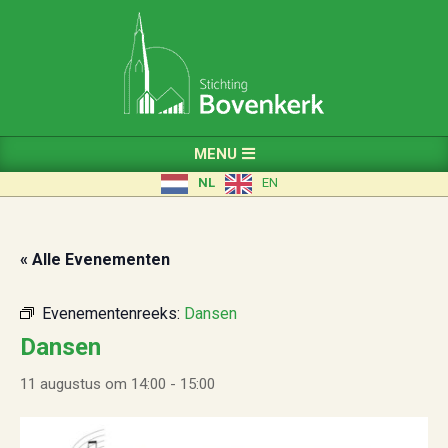
Skip
to
content
Primary
MENU
Navigation
NL
EN
Menu
« Alle Evenementen
Evenementenreeks:
Dansen
Dansen
11 augustus om 14:00
-
15:00