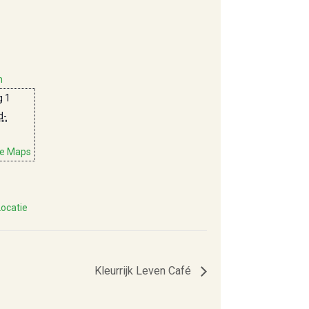
m
 1
d-
le Maps
Locatie
Kleurrijk Leven Café