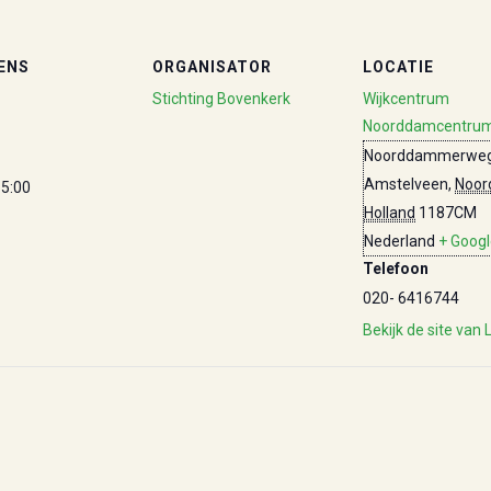
ENS
ORGANISATOR
LOCATIE
Stichting Bovenkerk
Wijkcentrum
Noorddamcentru
Noorddammerweg
Amstelveen
,
Noor
15:00
Holland
1187CM
Nederland
+ Goog
Telefoon
020- 6416744
Bekijk de site van 