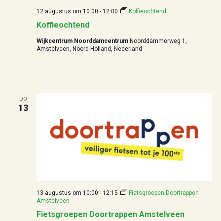
t
12 augustus om 10:00
-
12:00
Koffieochtend
i
Koffieochtend
e
Wijkcentrum Noorddamcentrum
Noorddammerweg 1,
Amstelveen, Noord-Holland, Nederland
DO
13
13 augustus om 10:00
-
12:15
Fietsgroepen Doortrappen
Amstelveen
Fietsgroepen Doortrappen Amstelveen