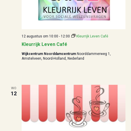
t
e
i
e
e
r
g
12 augustus om 10:00
-
12:00
Kleurrijk Leven Café
e
Kleurrijk Leven Café
v
Wijkcentrum Noorddamcentrum
Noorddammerweg 1,
Amstelveen, Noord-Holland, Nederland
e
n
n
WO
a
12
v
i
g
a