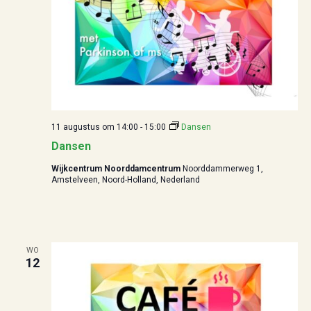
n
e
t
n
w
t
e
e
e
r
n
g
Z
11 augustus om 14:00
-
15:00
Dansen
a
o
Dansen
v
e
e
Wijkcentrum Noorddamcentrum
Noorddammerweg 1,
Amstelveen, Noord-Holland, Nederland
n
k
n
e
a
n
v
WO
e
i
12
g
n
a
w