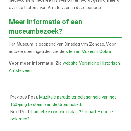
nieuwkomers. Iedereen is welkom en wordt geïnformeerd
over de historie van Amstelveen in deze periode.
Meer informatie of een
museumbezoek
?
Het Museum is geopend van Dinsdag t/m Zondag. Voor
actuele openingstijden zie de
site van Museum Cobra
.
Voor meer informatie:
Zie
website Vereniging Historisch
Amstelveen
2025-
02-
Previous Post:
Muzikale parade ter gelegenheid van het
10
150-jarig bestaan van de Urbanuskerk
Next Post:
Landelijke opschoondag 22 maart – doe je
ook mee?