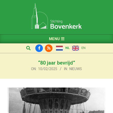
Skip
to
content
Primary
MENU
Navigation
Search
NL
EN
Menu
“80 jaar bevrijd”
ON:
10/02/2025
IN:
NIEUWS