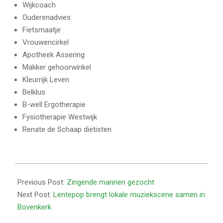
Wijkcoach
Ouderenadvies
Fietsmaatje
Vrouwencirkel
Apotheek Assering
Makker gehoorwinkel
Kleurrijk Leven
Belklus
B-well Ergotherapie
Fysiotherapie Westwijk
Renate de Schaap diëtisten
2026-
03-
Previous Post:
Zingende mannen gezocht
24
Next Post:
Lentepop brengt lokale muziekscene samen in
Bovenkerk