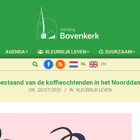
AGENDA
KLEURRIJK LEVEN
DUURZAAM
Primary
Search
Navigation
NL
EN
Menu
 bestaand van de koffieochtenden in het Noordd
ON:
20/07/2025
IN:
KLEURRIJK LEVEN